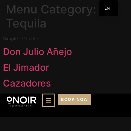
Menu Category:
EN
FR
Tequila
Simple | Double
Don Julio Añejo
El Jimador
Cazadores
BOOK NOW