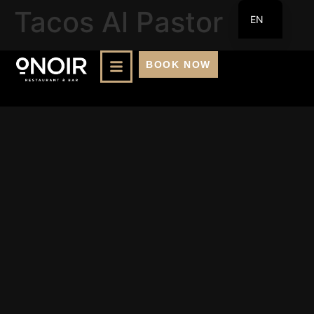
Tacos Al Pastor
EN
FR
BOOK NOW