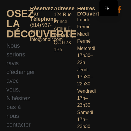
FR
Réservez
Adresse
Heures
OSEZ
Par
D'Ouverture
124 Rue
EN
Téléphone
Lundi
LA
Prince
(514) 937-
Fermé
Arthur E,
DÉCOUVERTE
9727
Mardi
Montreal,
info@onoir.com
Fermé
QC H2X
Nous
Mercredi
1B5
serions
17h30–
ravis
22h
Jeudi
d'échanger
17h30–
avec
22h30
vous.
Vendredi
N'hésitez
17h–
23h30
pas à
Samedi
nous
17h–
contacter
23h30