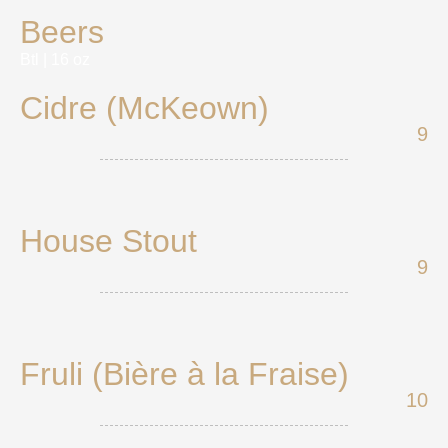
Beers
Btl | 16 oz
Cidre (McKeown)
9
House Stout
9
Fruli (Bière à la Fraise)
10