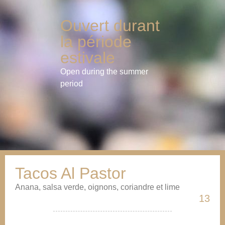
Ouvert durant
la période
estivale
Open during the summer
period
Tacos Al Pastor
Anana, salsa verde, oignons, coriandre et lime
13