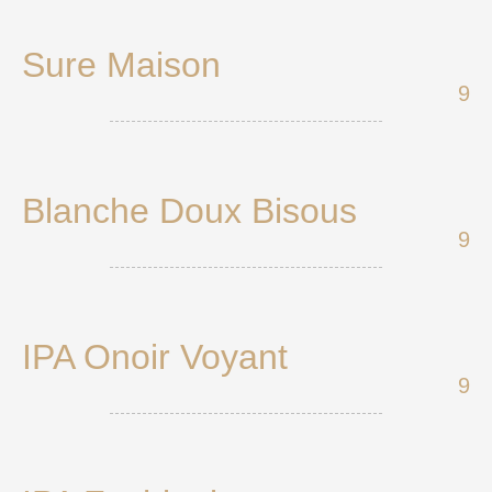
Sure Maison
9
Blanche Doux Bisous
9
IPA Onoir Voyant
9