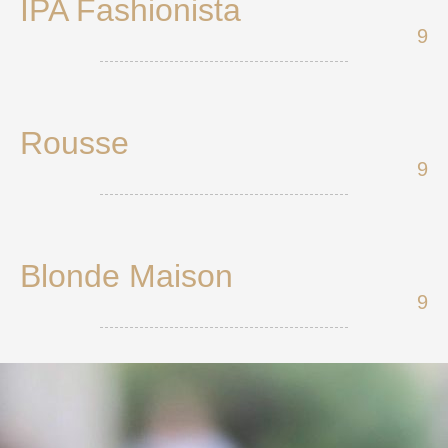
IPA Fashionista
9
Rousse
9
Blonde Maison
9