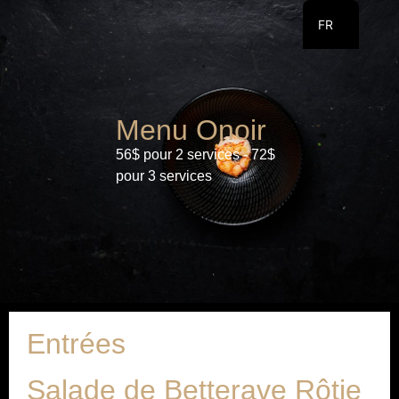
FR
EN
Menu Onoir
56$ pour 2 services - 72$
pour 3 services
Entrées
Salade de Betterave Rôtie