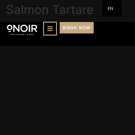
Salmon Tartare
EN
FR
BOOK NOW