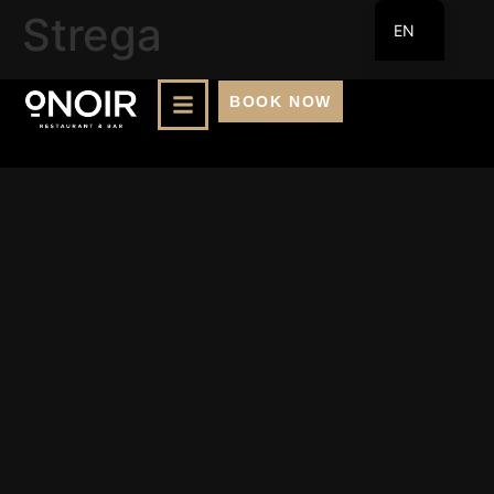
Strega
EN
FR
BOOK NOW