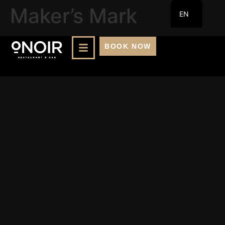
Maker’s Mark
EN
FR
BOOK NOW