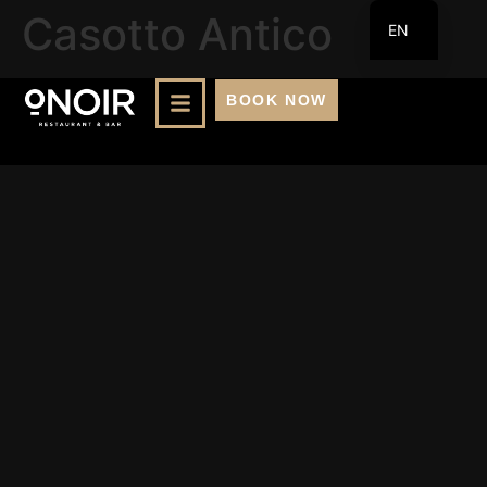
Casotto Antico
EN
FR
BOOK NOW