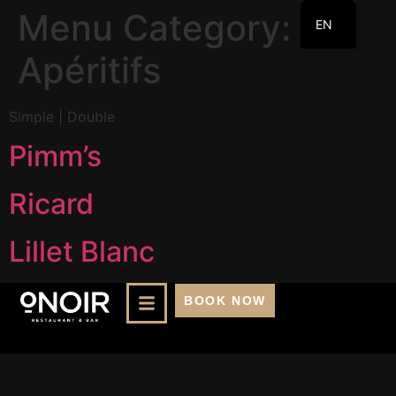
Menu Category:
EN
FR
Apéritifs
Simple | Double
Pimm’s
Ricard
Lillet Blanc
BOOK NOW